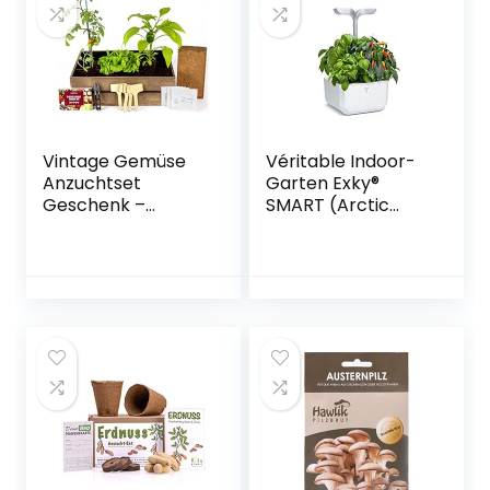
Vintage Gemüse
Véritable Indoor-
Anzuchtset
Garten Exky®
Geschenk –
SMART (Arctic
(Saatgut für Salat,
White) Kompakter
Tomaten,
und autonomer
Radieschen und
intelligenter
Paprika) – 100%
Garten mit Adapt-
Organische,
Light-Technologie
Gemüsesamen
– Mit 2 Lingots®
aus Spanien – Alles
was du brauchst,
um dein eigenes
frisches Gemüse
zu Hause