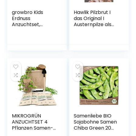
growbro Kids
Hawlik Pilzbrut I
Erdnuss
das Original I
Anzuchtset,
Austernpilze als
Garten Entdecker
Dübel-Brut zum
Set, Forscher
selber züchten –
Kinder, Natur
kinderleicht
entdecken,
frische Pilze
Geschenk für
ernten
Kinder, Mitbringsel
Kindergeburtstag,
Zimmerpflanzen,
Pflanzen Samen,
Mitbringexperimen
t
MIKROGRÜN
Samenliebe BIO
ANZUCHTSET 4
Sojabohne Samen
Pflanzen Samen-
Chiba Green 20
garten Starter-Set
Samen