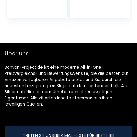
öko Saatgut mit
samenfestes
Holzkiste mit
Gemüse Saatgut
deckel, mini
für Gewächshaus
gewächshaus,
Freiland und
kinderküche
Balkon BIO
zubehör Kinder
Gemüsesamen
Anzuchtset von
PUT DOWN ROOTS
Über uns
Banyan-Project.de ist eine moderne All-in-One-
Preisvergleichs- und Bewertungswebsite, die die besten auf
Amazon verfügbaren Angebote bietet und Sie durch die
neuesten hinzugefügten Blogs auf dem Laufenden hält. Alle
Bilder unterliegen dem Urheberrecht ihrer jeweiligen
Eigentümer. Alle zitierten Inhalte stammen aus ihren
jeweiligen Quellen.
TRETEN SIE UNSERER MAIL-LISTE FÜR BESTE BEI