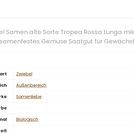
el Samen alte Sorte Tropea Rossa Lunga mi
en samenfestes Gemüse Saatgut für Gewächs
art
‎Zwiebel
ich
‎Außenbereich
rke
‎Samenliebe
rbe
mal
‎Biologisch
eit