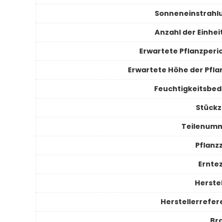
Sonneneinstrahl
Anzahl der Einhei
Erwartete Pflanzperi
Erwartete Höhe der Pfla
Feuchtigkeitsbed
Stückz
Teilenum
Pflanzz
Erntez
Herstel
Herstellerrefer
Br