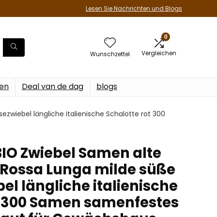
Lesen Sie Nachrichten und Blogs
0
Vergleichen
Wunschzettel
en
Deal van de dag
blogs
wiebel längliche italienische Schalotte rot 300
IO Zwiebel Samen alte
 Rossa Lunga milde süße
l längliche italienische
t 300 Samen samenfestes