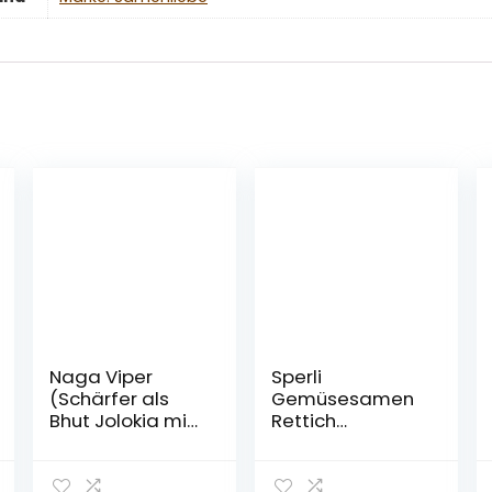
Naga Viper
Sperli
(Schärfer als
Gemüsesamen
Bhut Jolokia mit
Rettich
ca 1.380.000
Eiszapfen/Vitus,
SCU) 10 Samen
grün