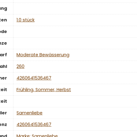
ung
ten
‎1.0 stück
ode
nze
arf
‎Moderate Bewässerung
ahl
‎260
mer
‎4260641536467
eit
‎Frühling, Sommer, Herbst
eit
ler
‎Samenliebe
enz
‎4260641536467
and
Marke: Samenliebe