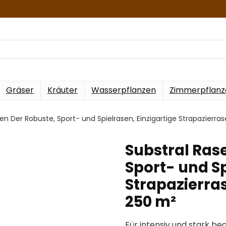
Gräser
Kräuter
Wasserpflanzen
Zimmerpflanz
n Der Robuste, Sport- und Spielrasen, Einzigartige Strapazierra
Substral Ras
Sport- und Sp
Strapazierra
250 m²
Für intensiv und stark b