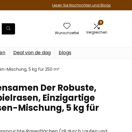
Lesen Sie Nachrichten und Blogs
0
Vergleichen
Wunschzettel
en
Deal van de dag
blogs
sen-Mischung, 5 kg für 250 m²
ensamen Der Robuste,
ielrasen, Einzigartige
sen-Mischung, 5 kg für
eanspruchte Rasenflächen (zB durch Laufen und