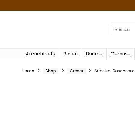
Search
for:
Anzuchtsets
Rosen
Bäume
Gemüse
Home
Shop
Gräser
Substral Rasensame