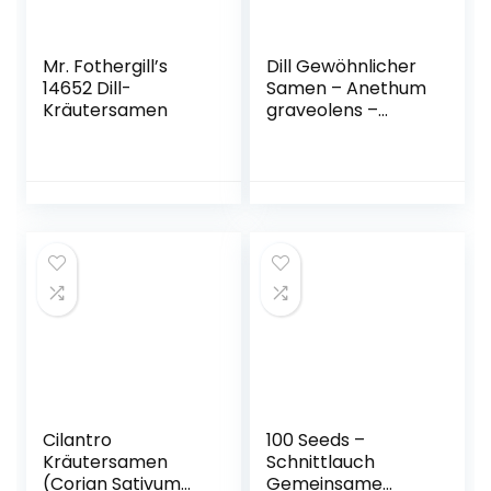
Mr. Fothergill’s
Dill Gewöhnlicher
14652 Dill-
Samen – Anethum
Kräutersamen
graveolens –
Dillsamen –
Kräutersamen –
Saatgut für 150
Pflanzen
Cilantro
100 Seeds –
Kräutersamen
Schnittlauch
(Corian Sativum
Gemeinsame