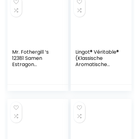
Mr. Fothergill ‘s
Lingot® Véritable®
12381 Samen
(Klassische
Estragon
Aromatische
Russischer
Kräuter, Rosmarin)
Kräutersamen