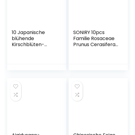
10 Japanische
SONIRY 10pcs
blühende
Familie Rosaceae
Kirschblüten-
Prunus Cerasifera
Bonsai Samen,
Bonsai Zierpflanze
exotische und
Cherry Plum
seltene Sakura
Strauch Bonsai
Bonsai Samen
Kultiviert Weit
Myrobalan Plum:
Dunkelgrau