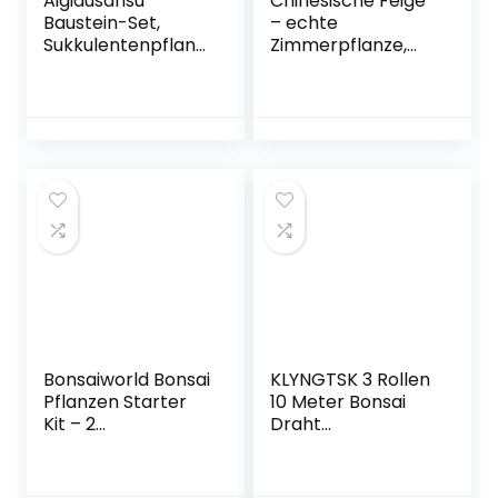
Aigidusansu
Chinesische Feige
Baustein-Set,
– echte
Sukkulentenpflanz
Zimmerpflanze,
e Bonsai-Blumen
Ficus Ginseng –
DIY Blöcke Set,
Höhe ca. 40 cm,
kreative
Topf-Ø 17 cm
Heimdekoration
Bauspielzeug für
Erwachsene
Kinder (Hundert
Kräuter-
Liebeslied)
Bonsaiworld Bonsai
KLYNGTSK 3 Rollen
Pflanzen Starter
10 Meter Bonsai
Kit – 2
Draht
verschiedene
1mm/1,5mm/2mm
Bonsai Baumen, 1
Bonsai Kabel
S-Form und 1
Aluminium Draht