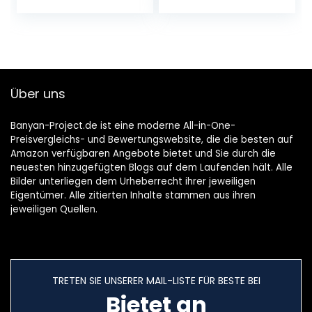
Kugelform – Ca. 10
Pflanz Draht für
Jahre alt (Höhe:
Bonsai Baum,
ca. 25/30 cm) –
Schwarz
Inklusive
japanischem
Keramiktopf,
Über uns
Untersetzer und
Bonsaibuch
Banyan-Project.de ist eine moderne All-in-One-
Preisvergleichs- und Bewertungswebsite, die die besten auf
Amazon verfügbaren Angebote bietet und Sie durch die
neuesten hinzugefügten Blogs auf dem Laufenden hält. Alle
Bilder unterliegen dem Urheberrecht ihrer jeweiligen
Eigentümer. Alle zitierten Inhalte stammen aus ihren
jeweiligen Quellen.
TRETEN SIE UNSERER MAIL-LISTE FÜR BESTE BEI
Bietet an