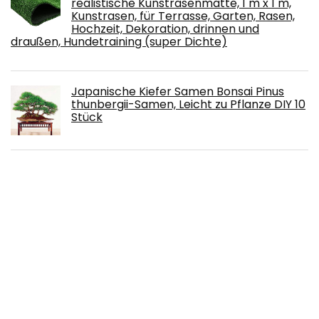
realistische Kunstrasenmatte, 1 m x 1 m,
Kunstrasen, für Terrasse, Garten, Rasen,
Hochzeit, Dekoration, drinnen und
draußen, Hundetraining (super Dichte)
Japanische Kiefer Samen Bonsai Pinus
thunbergii-Samen, Leicht zu Pflanze DIY 10
Stück
Ticarus 10 Packungen Bonsai Trainings
Töpfe mit Tablett Kunststoff Bonsai
Pflanzen Anbau Topf für Garten Hof
Wohnen Zimmer Balkon 16,5X12Cm
Über uns