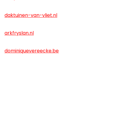
daktuinen-van-vliet.nl
arkfryslan.nl
dominiquevereecke.be