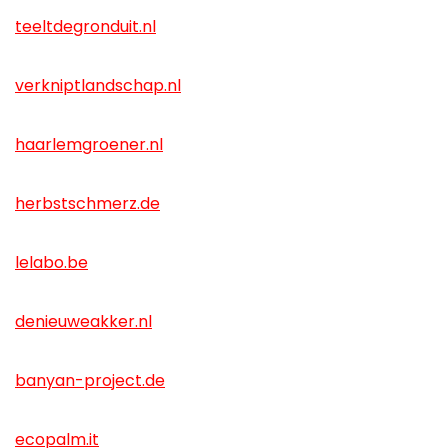
teeltdegronduit.nl
verkniptlandschap.nl
haarlemgroener.nl
herbstschmerz.de
lelabo.be
denieuweakker.nl
banyan-project.de
ecopalm.it