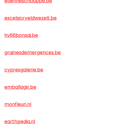
etienneschouppe.be
excelsiorveldwezelt.be
hv66bonsai.be
grainesdemergences.be
cypresgalerie.be
emballagir.be
monfleuri.nl
earthpedia.nl